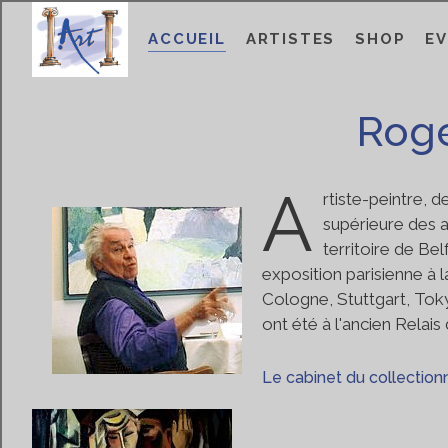
ACCUEIL
ARTISTES
SHOP
E
Roge
A
rtiste-peintre, d
supérieure des a
territoire de Bel
exposition parisienne à l
Cologne, Stuttgart, Toky
ont été à l'ancien Relais
Le cabinet du collectio