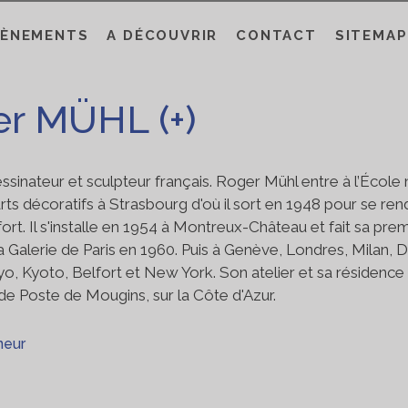
VÈNEMENTS
A DÉCOUVRIR
CONTACT
SITEMAP
r MÜHL (+)
essinateur et sculpteur français. Roger Mühl entre à l’École 
rts décoratifs à Strasbourg d'où il sort en 1948 pour se ren
fort. Il s'installe en 1954 à Montreux-Château et fait sa pre
a Galerie de Paris en 1960. Puis à Genève, Londres, Milan, D
o, Kyoto, Belfort et New York. Son atelier et sa résidence 
 de Poste de Mougins, sur la Côte d'Azur.
nneur